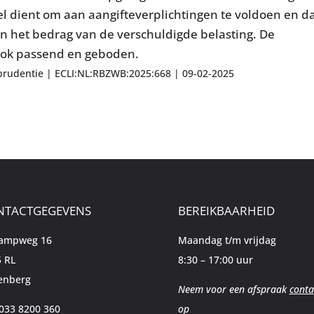
el dient om aan aangifteverplichtingen te voldoen en d
an het bedrag van de verschuldigde belasting. De
ook passend en geboden.
prudentie | ECLI:NL:RBZWB:2025:668 | 09-02-2025
NTACTGEGEVENS
BEREIKBAARHEID
kampweg 16
Maandag t/m vrijdag
 RL
8:30 – 17:00 uur
enberg
Neem voor een afspraak
conta
 033 8200 360
op