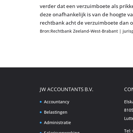
verder dat een verzuimboete als prikk
deze onafhankelijk is van de hoogte v
rechtbank acht de verzuimboete dan 
Bron:Rechtbank Zeeland-West-Brabant | juris
JW ACCOUNTANTS B.V.
CO
Accountancy
Els
8105
Belastingen
Lutt
Administratie
Tel:
Salarisverwerking