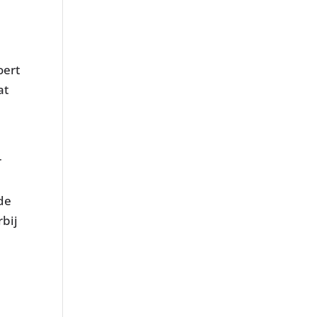
oert
at
r
de
rbij