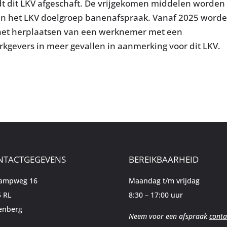
dt dit LKV afgeschaft. De vrijgekomen middelen worden
van het LKV doelgroep banenafspraak. Vanaf 2025 word
r het herplaatsen van een werknemer met een
gevers in meer gevallen in aanmerking voor dit LKV.
NTACTGEGEVENS
BEREIKBAARHEID
kampweg 16
Maandag t/m vrijdag
 RL
8:30 – 17:00 uur
enberg
Neem voor een afspraak
conta