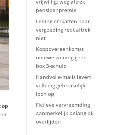
vrijwillig: weg aftrek
pensioenpremie
Lening omkatten naar
vergoeding redt aftrek
niet
Koopovereenkomst
nieuwe woning geen
box 3-schuld
Handvol e-mails levert
volledig gebruikelijk
loon op
Fictieve vervreemding
t op
aanmerkelijk belang bij
oor
overlijden