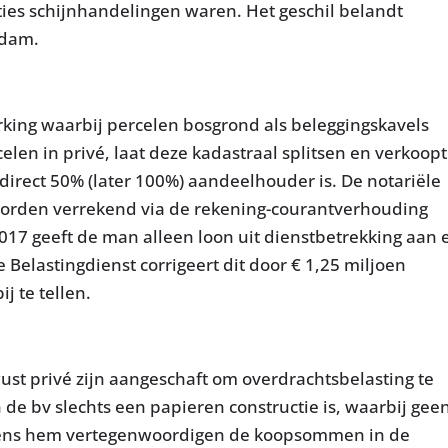
cties schijnhandelingen waren. Het geschil belandt
rdam.
king waarbij percelen bosgrond als beleggingskavels
elen in privé, laat deze kadastraal splitsen en verkoopt
direct 50% (later 100%) aandeelhouder is. De notariële
worden verrekend via de rekening-courantverhouding
2017 geeft de man alleen loon uit dienstbetrekking aan 
e Belastingdienst corrigeert dit door € 1,25 miljoen
j te tellen.
st privé zijn aangeschaft om overdrachtsbelasting te
n de bv slechts een papieren constructie is, waarbij gee
lgens hem vertegenwoordigen de koopsommen in de