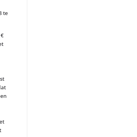
8 te
 €
et
st
dat
een
et
t