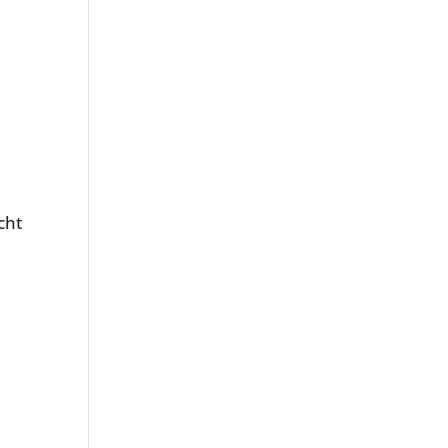
cht
t