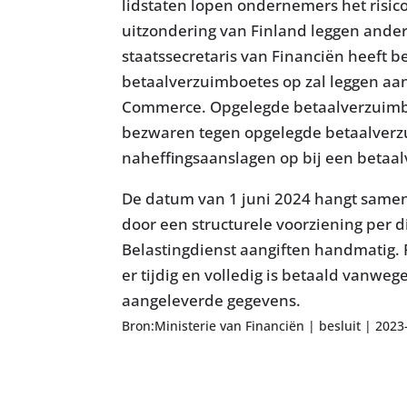
lidstaten lopen ondernemers het risic
uitzondering van Finland leggen ande
staatssecretaris van Financiën heeft b
betaalverzuimboetes op zal leggen aa
Commerce. Opgelegde betaalverzuimbo
bezwaren tegen opgelegde betaalverzu
naheffingsaanslagen op bij een betaa
De datum van 1 juni 2024 hangt samen 
door een structurele voorziening per d
Belastingdienst aangiften handmatig. P
er tijdig en volledig is betaald vanwe
aangeleverde gegevens.
Bron:Ministerie van Financiën | besluit | 202