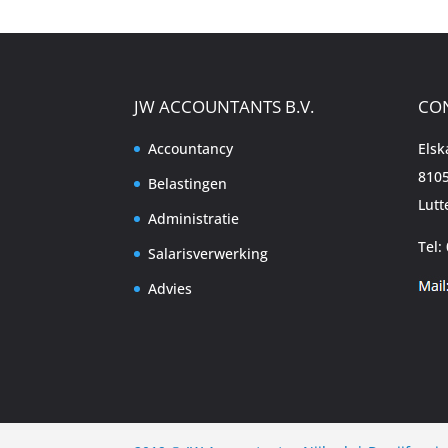
JW ACCOUNTANTS B.V.
CO
Accountancy
Els
8105
Belastingen
Lutt
Administratie
Tel:
Salarisverwerking
Advies