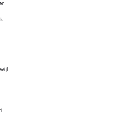
er
ek
wijl
g
t
i