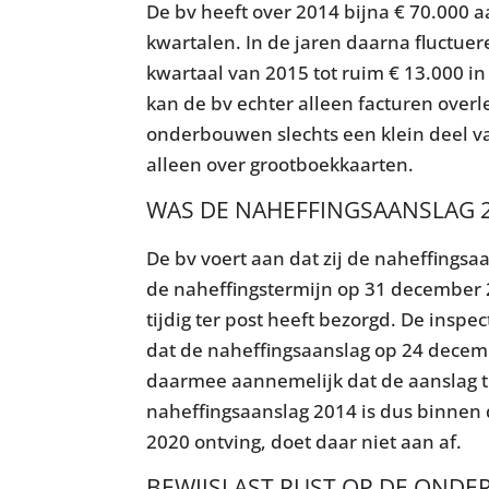
De bv heeft over 2014 bijna € 70.000 a
kwartalen. In de jaren daarna fluctuer
kwartaal van 2015 tot ruim € 13.000 i
kan de bv echter alleen facturen ove
onderbouwen slechts een klein deel va
alleen over grootboekkaarten.
WAS DE NAHEFFINGSAANSLAG 20
De bv voert aan dat zij de naheffingsa
de naheffingstermijn op 31 december 2
tijdig ter post heeft bezorgd. De inspe
dat de naheffingsaanslag op 24 decem
daarmee aannemelijk dat de aanslag tij
naheffingsaanslag 2014 is dus binnen 
2020 ontving, doet daar niet aan af.
BEWIJSLAST RUST OP DE OND