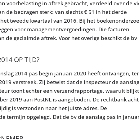
an voorbelasting in aftrek gebracht, verdeeld over de vi
en de bedragen sterk: van slechts € 51 in het derde
n het tweede kwartaal van 2016. Bij het boekenonderzo
rleggen voor managementvergoedingen. Die facturen
n de geclaimde aftrek. Voor het overige beschikt de bv
14 OP TIJD?
anslag 2014 pas begin januari 2020 heeft ontvangen, ter
019 verstreek. Zij betwist dat de inspecteur de aansla
cteur toont echter een verzendrapportage, waaruit blijk
ber 2019 aan PostNL is aangeboden. De rechtbank acht
dig is verzonden naar het juiste adres. De
de termijn opgelegd. Dat de bv de aanslag pas in januar
ERNEMER