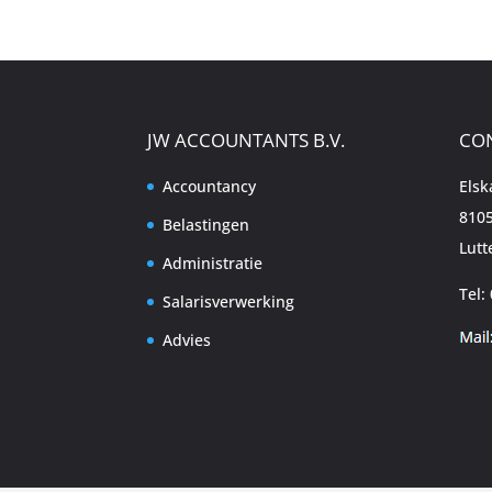
JW ACCOUNTANTS B.V.
CO
Accountancy
Els
8105
Belastingen
Lutt
Administratie
Tel:
Salarisverwerking
Advies