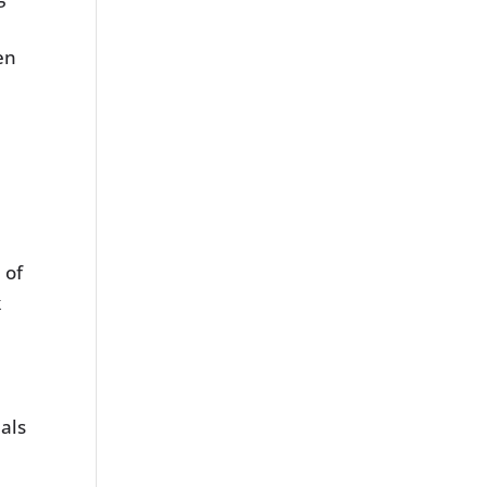
en
 of
k
als