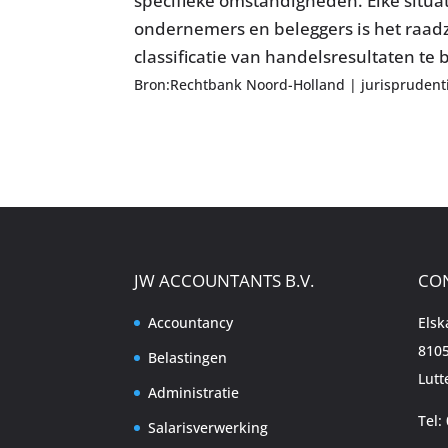
specifieke omstandigheden. Elke situat
ondernemers en beleggers is het raadz
classificatie van handelsresultaten te
Bron:Rechtbank Noord-Holland | jurisprudent
JW ACCOUNTANTS B.V.
CO
Accountancy
Els
8105
Belastingen
Lutt
Administratie
Tel:
Salarisverwerking