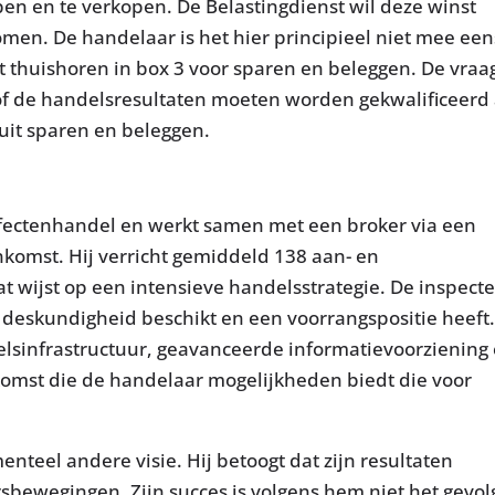
en en te verkopen. De Belastingdienst wil deze winst
men. De handelaar is het hier principieel niet mee een
iet thuishoren in box 3 voor sparen en beleggen. De vraa
of de handelsresultaten moeten worden gekwalificeerd 
uit sparen en beleggen.
 effectenhandel en werkt samen met een broker via een
omst. Hij verricht gemiddeld 138 aan- en
t wijst op een intensieve handelsstrategie. De inspect
 deskundigheid beschikt en een voorrangspositie heeft.
elsinfrastructuur, geavanceerde informatievoorziening
omst die de handelaar mogelijkheden biedt die voor
.
teel andere visie. Hij betoogt dat zijn resultaten
rsbewegingen. Zijn succes is volgens hem niet het gevol