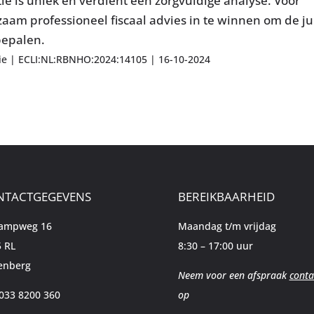
ie is uniek en verdient een zorgvuldige analyse. Voor
aam professioneel fiscaal advies in te winnen om de ju
 bepalen.
ie | ECLI:NL:RBNHO:2024:14105 | 16-10-2024
NTACTGEGEVENS
BEREIKBAARHEID
kampweg 16
Maandag t/m vrijdag
 RL
8:30 – 17:00 uur
enberg
Neem voor een afspraak
conta
 033 8200 360
op