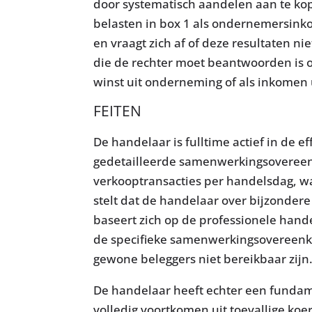
door systematisch aandelen aan te kop
belasten in box 1 als ondernemersinko
en vraagt zich af of deze resultaten n
die de rechter moet beantwoorden is 
winst uit onderneming of als inkomen 
FEITEN
De handelaar is fulltime actief in de
gedetailleerde samenwerkingsovereenk
verkooptransacties per handelsdag, wa
stelt dat de handelaar over bijzondere
baseert zich op de professionele hand
de specifieke samenwerkingsovereenk
gewone beleggers niet bereikbaar zijn
De handelaar heeft echter een fundamen
volledig voortkomen uit toevallige koe