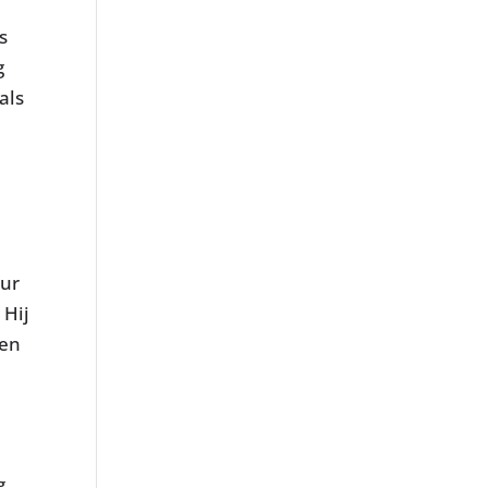
s
g
als
eur
 Hij
 en
g