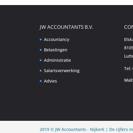
JW ACCOUNTANTS B.V.
CO
Accountancy
Els
8105
Belastingen
Lutt
Administratie
Tel:
Salarisverwerking
Advies
2019 © JW Accountants - Nijkerk | De cijfers in