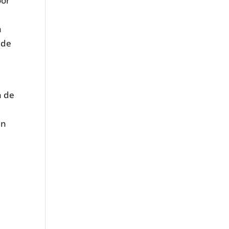
oor
n
 de
n de
in