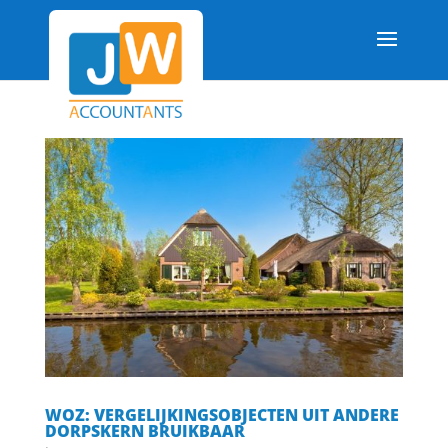
WOZ: VERGELIJKINGSOBJECTEN UIT ANDERE
DORPSKERN BRUIKBAAR