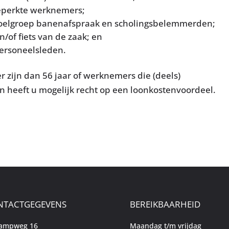
beperkte werknemers;
 doelgroep banenafspraak en scholingsbelemmerden;
n/of fiets van de zaak; en
personeelsleden.
 zijn dan 56 jaar of werknemers die (deels)
an heeft u mogelijk recht op een loonkostenvoordeel.
NTACTGEGEVENS
BEREIKBAARHEID
kampweg 16
Maandag t/m vrijdag